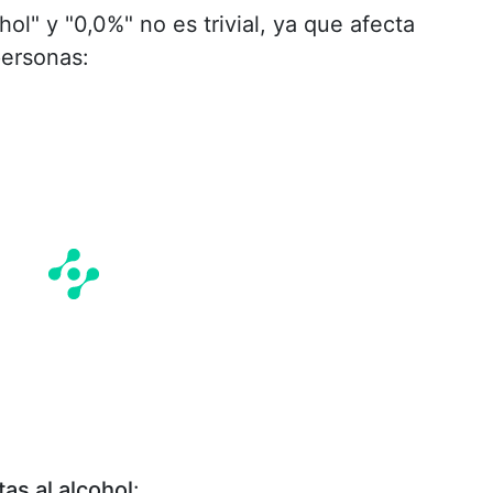
hol" y "0,0%" no es trivial, ya que afecta
personas:
as al alcohol
: