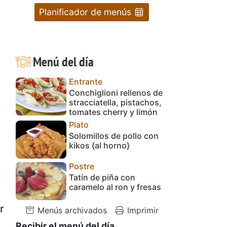
Planificador de menús
Menú del día
Entrante
Conchiglioni rellenos de
stracciatella, pistachos,
tomates cherry y limón
Plato
Solomillos de pollo con
kikos {al horno}
Postre
Tatín de piña con
caramelo al ron y fresas
r
Menús archivados
Imprimir
Recibir el menú del día