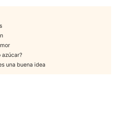
s
ón
umor
o azúcar?
a es una buena idea