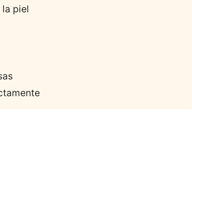
 la piel
sas
ectamente