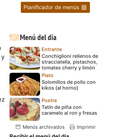
Planificador de menús
Menú del día
a
Entrante
Conchiglioni rellenos de
 y
stracciatella, pistachos,
tomates cherry y limón
Plato
Solomillos de pollo con
kikos {al horno}
ez
Postre
Tatín de piña con
caramelo al ron y fresas
Menús archivados
Imprimir
Recibir el menú del día