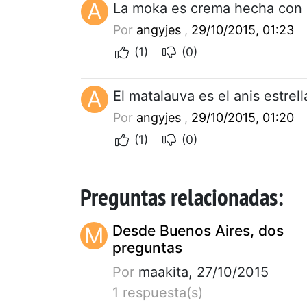
A
La moka es crema hecha con 
Por
angyjes
,
29/10/2015, 01:23
(1)
(0)
A
El matalauva es el anis estrell
Por
angyjes
,
29/10/2015, 01:20
(1)
(0)
Preguntas relacionadas:
M
Desde Buenos Aires, dos
preguntas
Por
maakita, 27/10/2015
1 respuesta(s)