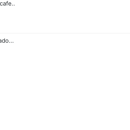
cafe..
ado...