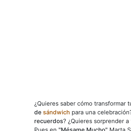
¿Quieres saber cómo transformar 
de
sándwich
para una celebración
recuerdos
? ¿Quieres sorprender a
Pues en
"Mésame Mucho"
Marta S