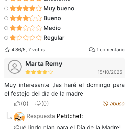
Muy bueno
Bueno
Medio
Regular
4.86/5, 7 votos
1 comentario
Marta Remy
15/10/2025
Muy interesante ,las haré el domingo para
el festejo del día de la madre
I apreciate
I do not appreciate
abuso
Respuesta
Petitchef
:
¡Qué lindo plan para el Día de la Madre!