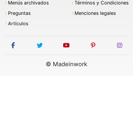
Menús archivados
Términos y Condiciones
Preguntas
Menciones legales
Artículos
facebook
twitter
youtube
pinterest
ins
© Madeinwork