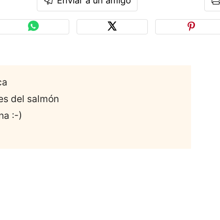
Enviar a un amigo
ca
es del salmón
na :-)