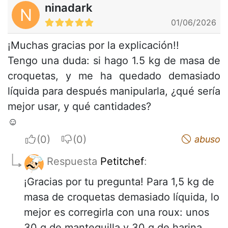
ninadark
N
01/06/2026
¡Muchas gracias por la explicación!!
Tengo una duda: si hago 1.5 kg de masa de
croquetas, y me ha quedado demasiado
líquida para después manipularla, ¿qué sería
mejor usar, y qué cantidades?
☺️
I apreciate
I do not appreciate
abuso
Respuesta
Petitchef
:
¡Gracias por tu pregunta! Para 1,5 kg de
masa de croquetas demasiado líquida, lo
mejor es corregirla con una roux: unos
30 g de mantequilla y 30 g de harina.