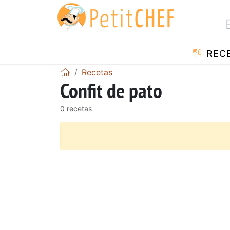
REC
Recetas
Confit de pato
0 recetas