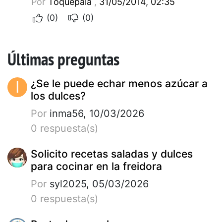
Por
Toquepala
,
31/05/2014, 02:35
(0)
(0)
Últimas preguntas
I
¿Se le puede echar menos azúcar a
los dulces?
Por
inma56, 10/03/2026
0 respuesta(s)
Solicito recetas saladas y dulces
para cocinar en la freidora
Por
syl2025, 05/03/2026
0 respuesta(s)