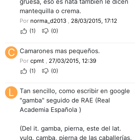
gruesa, eso es nata también le dicen
mantequilla o crema.
Por
norma_d2013
,
28/03/2015, 17:12
(1)
(0)
C
Camarones mas pequeños.
Por
cpmt
,
27/03/2015, 12:39
(1)
(0)
L
Tan sencillo, como escribir en google
"gamba" seguido de RAE (Real
Academia Española )
(Del it. gamba, pierna, este del lat.
vulg. camba, pierna de las caballerías,