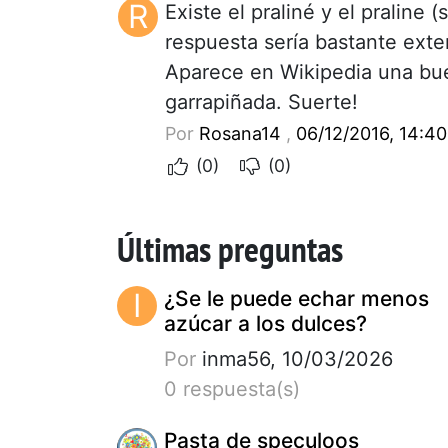
R
Existe el praliné y el praline 
respuesta sería bastante ext
Aparece en Wikipedia una buen
garrapiñada. Suerte!
Por
Rosana14
,
06/12/2016, 14:40
(0)
(0)
Últimas preguntas
I
¿Se le puede echar menos
azúcar a los dulces?
Por
inma56, 10/03/2026
0 respuesta(s)
Pasta de speculoos