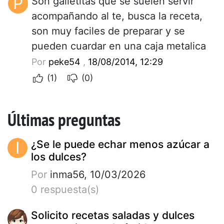
P
Son galletitas que se suelen servir
acompañando al te, busca la receta,
son muy faciles de preparar y se
pueden cuardar en una caja metalica
Por
peke54
,
18/08/2014, 12:29
(1)
(0)
Últimas preguntas
I
¿Se le puede echar menos azúcar a
los dulces?
Por
inma56, 10/03/2026
0 respuesta(s)
Solicito recetas saladas y dulces