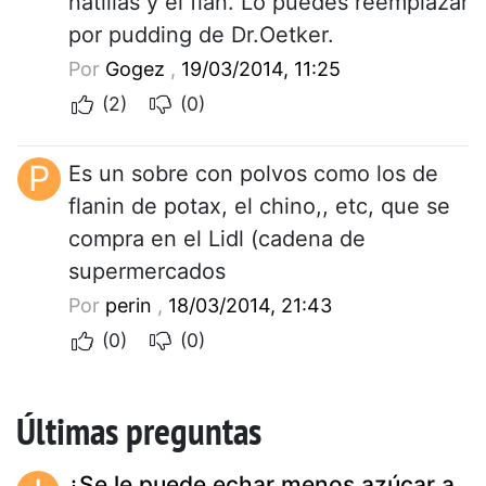
natillas y el flan. Lo puedes reemplazar
por pudding de Dr.Oetker.
Por
Gogez
,
19/03/2014, 11:25
(2)
(0)
P
Es un sobre con polvos como los de
flanin de potax, el chino,, etc, que se
compra en el Lidl (cadena de
supermercados
Por
perin
,
18/03/2014, 21:43
(0)
(0)
Últimas preguntas
¿Se le puede echar menos azúcar a