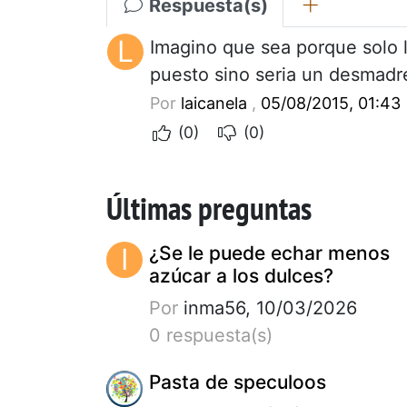
Respuesta(s)
L
Imagino que sea porque solo l
puesto sino seria un desmadr
Por
laicanela
,
05/08/2015, 01:43
(0)
(0)
Últimas preguntas
I
¿Se le puede echar menos
azúcar a los dulces?
Por
inma56, 10/03/2026
0 respuesta(s)
Pasta de speculoos