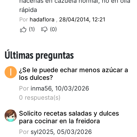
hacerlas en cazuela normal, no en olla
rápida
Por
hadaflora
,
28/04/2014, 12:21
(1)
(0)
Últimas preguntas
I
¿Se le puede echar menos azúcar a
los dulces?
Por
inma56, 10/03/2026
0 respuesta(s)
Solicito recetas saladas y dulces
para cocinar en la freidora
Por
syl2025, 05/03/2026