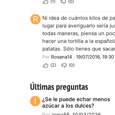
(1)
(0)
R
Ni idea de cuántos kilos de pa
lugar para averiguarlo sería 
todas maneras, piensa un poc
hacer una tortilla a la españo
patatas. Sólo tienes que sacar 
Por
Rosana14
,
19/07/2016, 19:30
(2)
(0)
Últimas preguntas
I
¿Se le puede echar menos
azúcar a los dulces?
Por
inma56, 10/03/2026