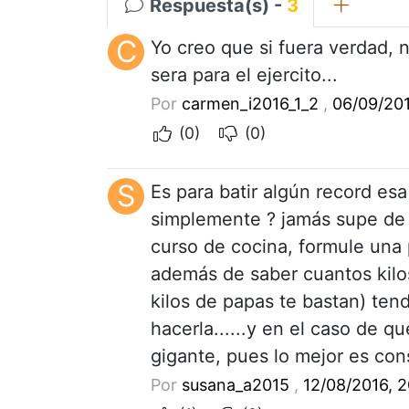
Respuesta(s) -
3
C
Yo creo que si fuera verdad, 
sera para el ejercito...
Por
carmen_i2016_1_2
,
06/09/201
(0)
(0)
S
Es para batir algún record esa
simplemente ? jamás supe de
curso de cocina, formule una
además de saber cuantos kilos
kilos de papas te bastan) ten
hacerla......y en el caso de qu
gigante, pues lo mejor es con
Por
susana_a2015
,
12/08/2016, 