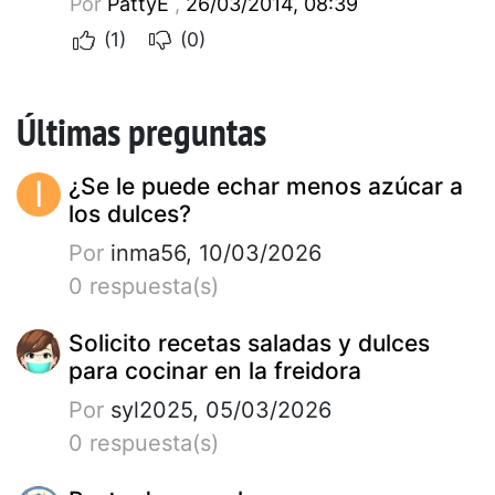
Por
PattyE
,
26/03/2014, 08:39
(1)
(0)
Últimas preguntas
I
¿Se le puede echar menos azúcar a
los dulces?
Por
inma56, 10/03/2026
0 respuesta(s)
Solicito recetas saladas y dulces
para cocinar en la freidora
Por
syl2025, 05/03/2026
0 respuesta(s)