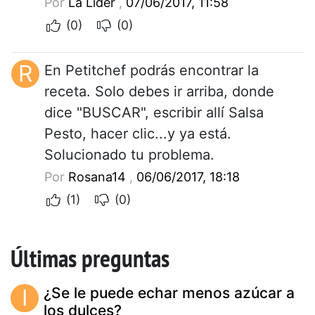
Por
La Lider
,
07/06/2017, 11:58
(0)
(0)
R
En Petitchef podrás encontrar la
receta. Solo debes ir arriba, donde
dice "BUSCAR", escribir allí Salsa
Pesto, hacer clic...y ya está.
Solucionado tu problema.
Por
Rosana14
,
06/06/2017, 18:18
(1)
(0)
Últimas preguntas
I
¿Se le puede echar menos azúcar a
los dulces?