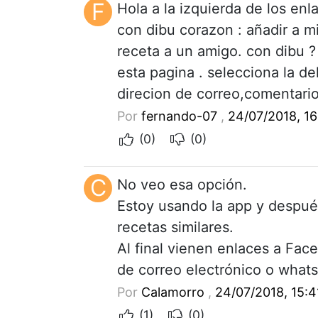
F
Hola a la izquierda de los en
con dibu corazon : añadir a mi
receta a un amigo. con dibu ?
esta pagina . selecciona la de
direcion de correo,comentario
Por
fernando-07
,
24/07/2018, 16
(0)
(0)
C
No veo esa opción.
Estoy usando la app y después
recetas similares.
Al final vienen enlaces a Fac
de correo electrónico o what
Por
Calamorro
,
24/07/2018, 15:4
(1)
(0)