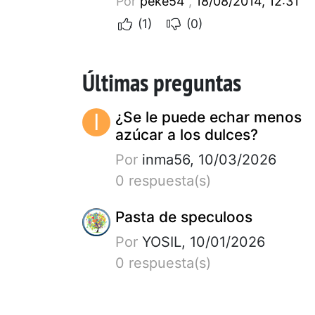
Por
peke54
,
18/08/2014, 12:31
(1)
(0)
Últimas preguntas
I
¿Se le puede echar menos
azúcar a los dulces?
Por
inma56, 10/03/2026
0 respuesta(s)
Pasta de speculoos
Por
YOSIL, 10/01/2026
0 respuesta(s)