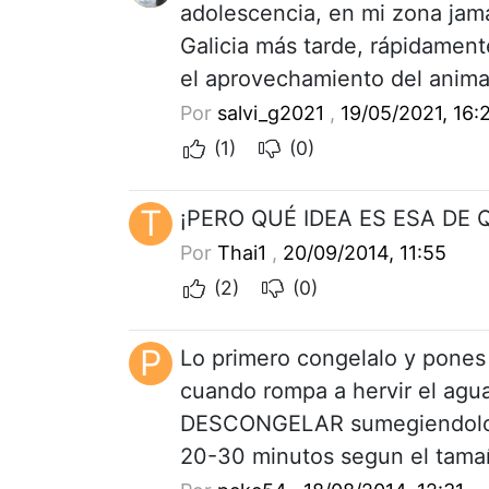
adolescencia, en mi zona jam
Galicia más tarde, rápidament
el aprovechamiento del animal
Por
salvi_g2021
,
19/05/2021, 16:
(1)
(0)
T
¡PERO QUÉ IDEA ES ESA DE 
Por
Thai1
,
20/09/2014, 11:55
(2)
(0)
P
Lo primero congelalo y pones 
cuando rompa a hervir el agua
DESCONGELAR sumegiendolo y
20-30 minutos segun el tamañ