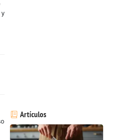
e
 y
Artículos
so