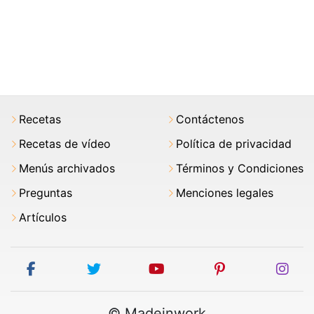
Recetas
Contáctenos
Recetas de vídeo
Política de privacidad
Menús archivados
Términos y Condiciones
Preguntas
Menciones legales
Artículos
facebook
twitter
youtube
pinterest
ins
© Madeinwork