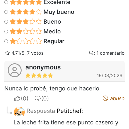
Excelente
Muy bueno
Bueno
Medio
Regular
4.71/5, 7 votos
1 comentario
anonymous
19/03/2026
Nunca lo probé, tengo que hacerlo
I apreciate
I do not appreciate
abuso
Respuesta
Petitchef
:
La leche frita tiene ese punto casero y