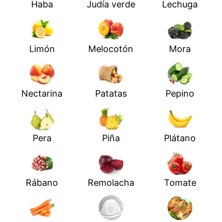
Haba
Judía verde
Lechuga
Limón
Melocotón
Mora
Nectarina
Patatas
Pepino
Pera
Piña
Plátano
Rábano
Remolacha
Tomate