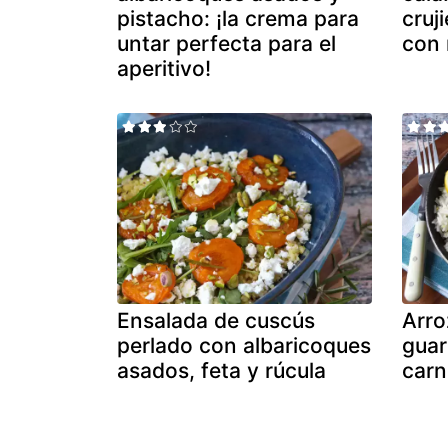
pistacho: ¡la crema para
cruj
untar perfecta para el
con
aperitivo!
Ensalada de cuscús
Arroz
perlado con albaricoques
guar
asados, feta y rúcula
carn