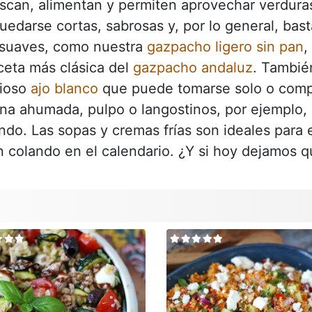
escan, alimentan y permiten aprovechar verduras,
quedarse cortas, sabrosas y, por lo general, bas
suaves, como nuestra
gazpacho ligero sin pan
,
eceta más clásica del
gazpacho andaluz
. Tambié
cioso
ajo blanco
que puede tomarse solo o compl
ina ahumada, pulpo o langostinos, por ejemplo,
ndo. Las sopas y cremas frías son ideales para 
n colando en el calendario. ¿Y si hoy dejamos q