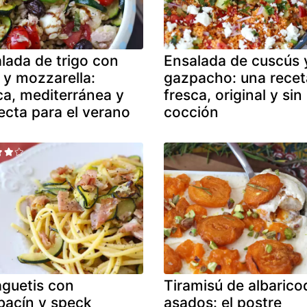
lada de trigo con
Ensalada de cuscús 
 y mozzarella:
gazpacho: una recet
ca, mediterránea y
fresca, original y sin
ecta para el verano
cocción
guetis con
Tiramisú de albaric
bacín y speck
asados: el postre