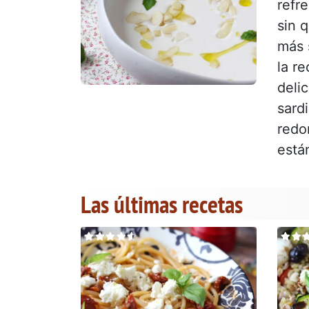
refr
sin 
más 
la r
deli
sard
redo
está
Las últimas recetas