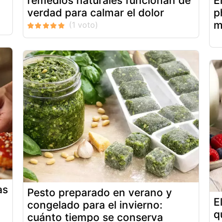
remedios naturales funcionan de
E
verdad para calmar el dolor
p
m
as
Pesto preparado en verano y
E
congelado para el invierno:
q
cuánto tiempo se conserva