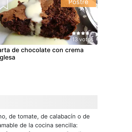
Postre
13 votos
arta de chocolate con crema
nglesa
o, de tomate, de calabacín o de
mable de la cocina sencilla: