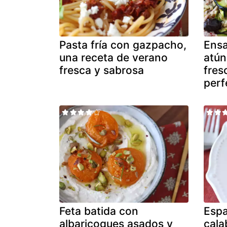
Pasta fría con gazpacho,
Ensa
una receta de verano
atún
fresca y sabrosa
fres
perf
Feta batida con
Espa
albaricoques asados y
cala