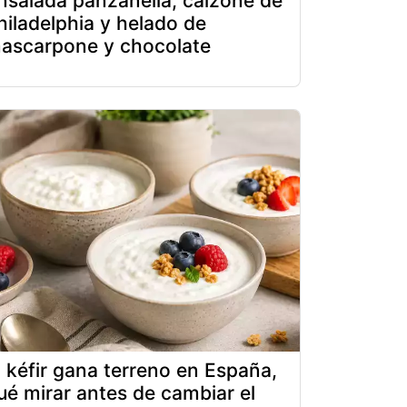
nsalada panzanella, calzone de
hiladelphia y helado de
ascarpone y chocolate
l kéfir gana terreno en España,
ué mirar antes de cambiar el