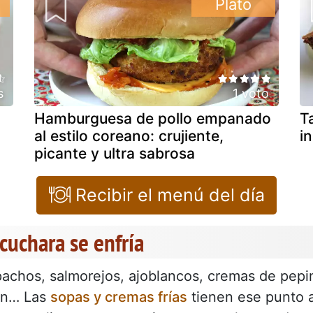
Plato
s
1 voto
Hamburguesa de pollo empanado
T
al estilo coreano: crujiente,
i
picante y ultra sabrosa
Recibir el menú del día
 cuchara se enfría
achos, salmorejos, ajoblancos, cremas de pepin
ón… Las
sopas y cremas frías
tienen ese punto a