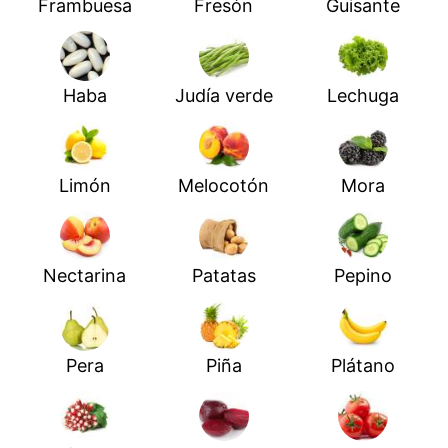
Frambuesa
Fresón
Guisante
Haba
Judía verde
Lechuga
Limón
Melocotón
Mora
Nectarina
Patatas
Pepino
Pera
Piña
Plátano