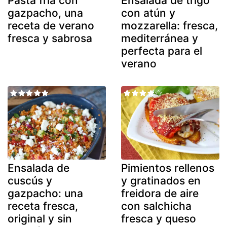
Pasta fría con
Ensalada de trigo
gazpacho, una
con atún y
receta de verano
mozzarella: fresca,
fresca y sabrosa
mediterránea y
perfecta para el
verano
Ensalada de
Pimientos rellenos
cuscús y
y gratinados en
gazpacho: una
freidora de aire
receta fresca,
con salchicha
original y sin
fresca y queso