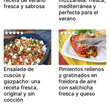
receta de verano
mozzarella: fresca,
fresca y sabrosa
mediterránea y
perfecta para el
verano
Ensalada de
Pimientos rellenos
cuscús y
y gratinados en
gazpacho: una
freidora de aire
receta fresca,
con salchicha
original y sin
fresca y queso
cocción