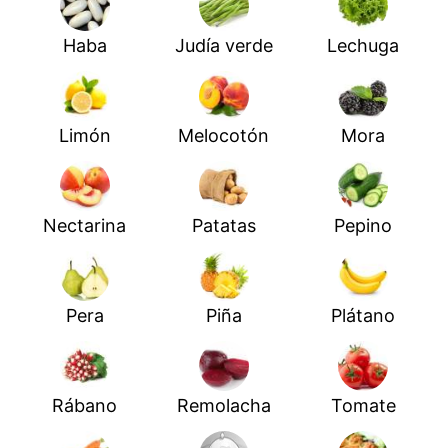
Haba
Judía verde
Lechuga
Limón
Melocotón
Mora
Nectarina
Patatas
Pepino
Pera
Piña
Plátano
Rábano
Remolacha
Tomate