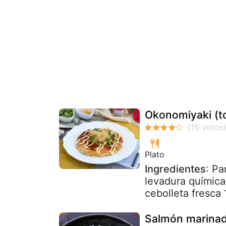
Okonomiyaki (to
Plato
Ingredientes
: Pa
levadura química
cebolleta fresca
Salmón marinado