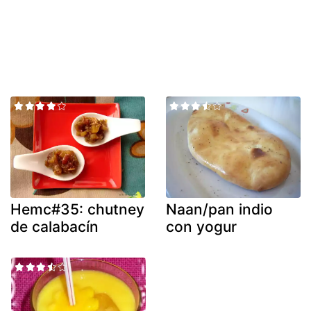
Hemc#35: chutney
Naan/pan indio
de calabacín
con yogur